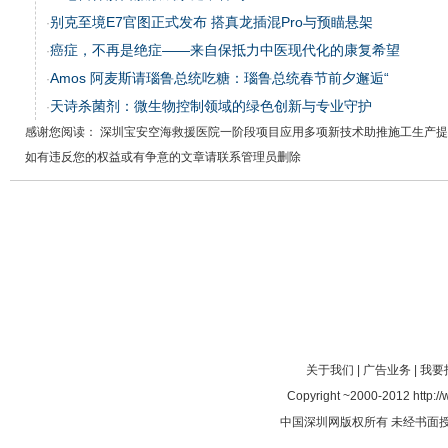
别克至境E7官图正式发布 搭真龙插混Pro与预瞄悬架
·
癌症，不再是绝症——来自保抵力中医现代化的康复希望
·
Amos 阿麦斯请瑙鲁总统吃糖：瑙鲁总统春节前夕邂逅“
·
天诗杀菌剂：微生物控制领域的绿色创新与专业守护
·
感谢您阅读： 深圳宝安空海救援医院一阶段项目应用多项新技术助推施工生产
如有违反您的权益或有争意的文章请联系管理员删除
关于我们
|
广告业务
|
我要
Copyright ~2000-2012 http://
中国深圳网版权所有 未经书面