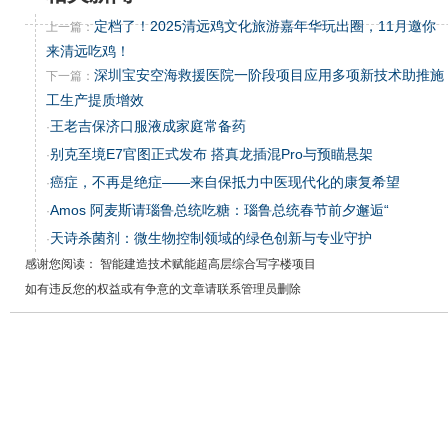
定档了！2025清远鸡文化旅游嘉年华玩出圈，11月邀你
上一篇：
来清远吃鸡！
深圳宝安空海救援医院一阶段项目应用多项新技术助推施
下一篇：
工生产提质增效
王老吉保济口服液成家庭常备药
·
别克至境E7官图正式发布 搭真龙插混Pro与预瞄悬架
·
癌症，不再是绝症——来自保抵力中医现代化的康复希望
·
Amos 阿麦斯请瑙鲁总统吃糖：瑙鲁总统春节前夕邂逅“
·
天诗杀菌剂：微生物控制领域的绿色创新与专业守护
·
感谢您阅读： 智能建造技术赋能超高层综合写字楼项目
如有违反您的权益或有争意的文章请联系管理员删除