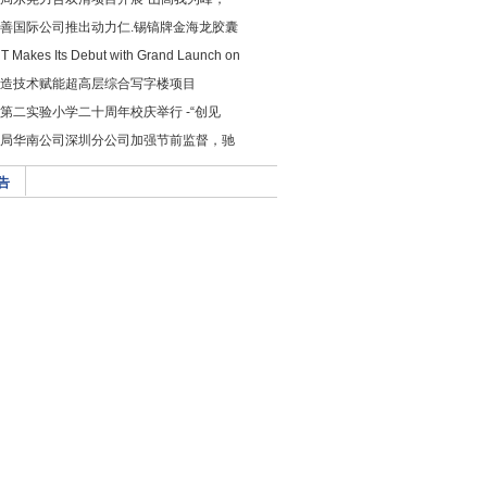
善国际公司推出动力仁.锡镐牌金海龙胶囊
 Makes Its Debut with Grand Launch on
造技术赋能超高层综合写字楼项目
第二实验小学二十周年校庆举行 -“创见
局华南公司深圳分公司加强节前监督，驰
告