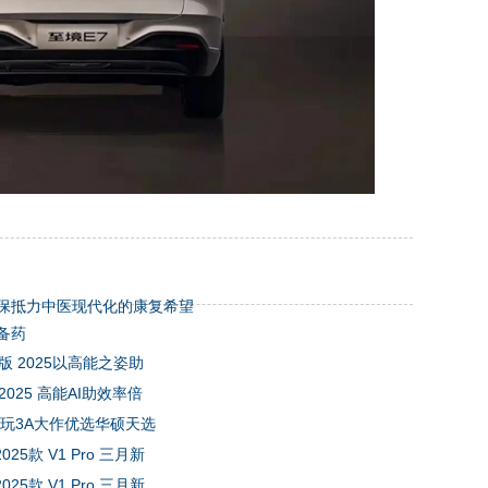
保抵力中医现代化的康复希望
备药
版 2025以高能之姿助
2025 高能AI助效率倍
畅玩3A大作优选华硕天选
5款 V1 Pro 三月新
5款 V1 Pro 三月新