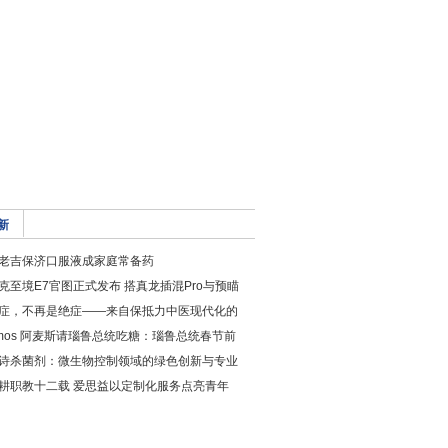
新
老吉保济口服液成家庭常备药
克至境E7官图正式发布 搭真龙插混Pro与预瞄
症，不再是绝症——来自保抵力中医现代化的
mos 阿麦斯请瑙鲁总统吃糖：瑙鲁总统春节前
诗杀菌剂：微生物控制领域的绿色创新与专业
耕职教十二载 爱思益以定制化服务点亮青年