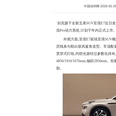
中国深圳网
2026-02-2
别克旗下全新五座SUV至境E7近日
混Pro动力系统,计划于年内正式上市
外观方面,至境E7延续至境SU
厉线条勾勒出驭风鲨鱼造型。车顶配
贯穿式灯组,内部光源经过参数化排布
4850/1910/1676mm,轴距28
胎。