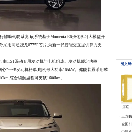
辅助驾驶系统,该系统基于Momenta R6强化学习大模型开
采用高通骁龙8775P芯片,为新一代智能交互提供算力支
系统,由1.5T混动专用发动机与电机组成。发动机额定功率
图文展
“中国心”十佳发动机榜单;电机最大功率165kW。储能装置采用磷
0km,综合续航里程可突破1600km。
癌症
·
三喜临
·
全国引
·
中建八