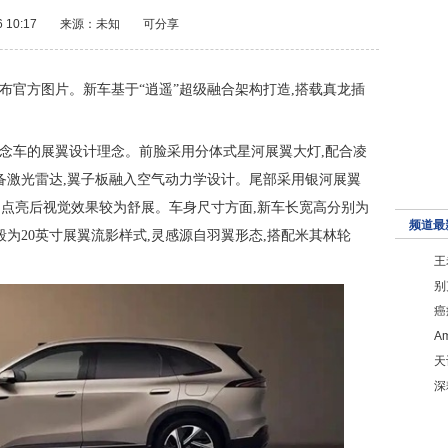
6 10:17
来源：未知
可分享
发布官方图片。新车基于“逍遥”超级融合架构打造,搭载真龙插
。
V概念车的展翼设计理念。前脸采用分体式星河展翼大灯,配合凌
备激光雷达,翼子板融入空气动力学设计。尾部采用银河展翼
,点亮后视觉效果较为舒展。车身尺寸方面,新车长宽高分别为
频道最
50mm。轮毂为20英寸展翼流影样式,灵感源自羽翼形态,搭配米其林轮
王
别
癌
A
天
深