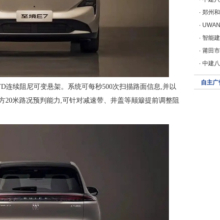
·
郑州和
·
UWANT
·
智能建
·
莆田市
·
中建八
自主广
TD连续阻尼可变悬架。系统可每秒500次扫描路面信息,并以
方20米路况预判能力,可针对减速带、井盖等颠簸提前调整阻