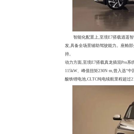
智能化配置上,至境E7搭载逍遥智行
发,具备全场景辅助驾驶能力。座舱部分
持。
动力方面,至境E7搭载真龙插混Pro
115kW、峰值扭矩230N·m,曾入选
酸铁锂电池,CLTC纯电续航里程超过21