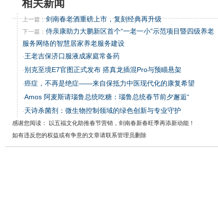
相关新闻
剑南春老酒重磅上市，复刻经典再升级
上一篇：
侍亲康助力大鹏新区首个“一老一小”示范项目暨四级养老
下一篇：
服务网络的智慧居家养老服务建设
王老吉保济口服液成家庭常备药
·
别克至境E7官图正式发布 搭真龙插混Pro与预瞄悬架
·
癌症，不再是绝症——来自保抵力中医现代化的康复希望
·
Amos 阿麦斯请瑙鲁总统吃糖：瑙鲁总统春节前夕邂逅“
·
天诗杀菌剂：微生物控制领域的绿色创新与专业守护
·
感谢您阅读： 以五福文化助推春节营销，剑南春新春旺季再添新动能！
如有违反您的权益或有争意的文章请联系管理员删除